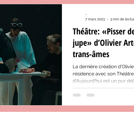
-
7 mars 2023
3 min de lectu
Théâtre: «Pisser d
jupe» d’Olivier A
trans-âmes
La dernière création d'Oliv
résidence avec son Théâtre
d'Aujourd'hui est un pur dél