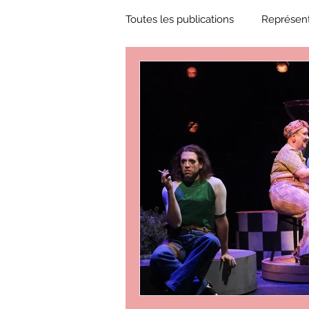
Toutes les publications
Représent
Zone Culture
ZoneCulture 
ZoneCulture 2018-2019
Zon
ZoneCulture 2022-2023
Zo
critique théâtre Rhinocéros