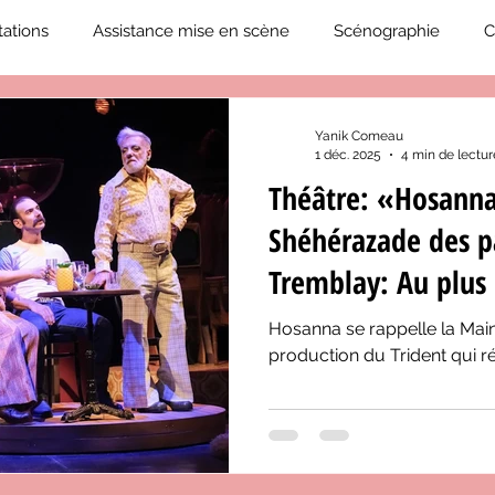
ations
Assistance mise en scène
Scénographie
C
2019-2020
Éphémérides du théâtre QC
ZoneCulture 20
Yanik Comeau
1 déc. 2025
4 min de lectur
Théâtre: «Hosanna
eCulture 2020-2021
Journal «BIENVENUE À BORD!»
Z
Shéhérazade des p
Tremblay: Au plus 
neCulture 2023-2024
ZoneCulture 2024-2025
ZoneCult
cieux
Hosanna se rappelle la Mai
production du Trident qui ré
ZoneCulture 2026-2027