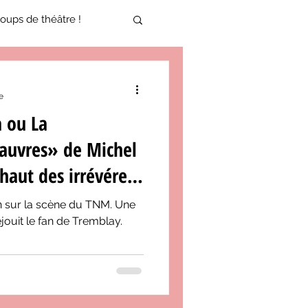
oups de théâtre !
17-2018
e
 ou La
oneCulture 2021-2022
auvres» de Michel
haut des irrévéren-
ure 2025-2026
n sur la scène du TNM. Une
jouit le fan de Tremblay.