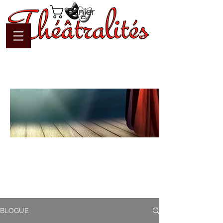
Panier
Blogue
Théâtralités
Pour interagir avec l'auteur et
communiquer en temps réel
BLOGUE