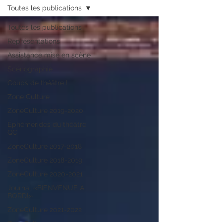
Toutes les publications
Toutes les publications
Représentations
Assistance mise en scène
Scénographie
Coups de théâtre !
Zone Culture
ZoneCulture 2019-2020
Éphémérides du théâtre
QC
ZoneCulture 2017-2018
ZoneCulture 2018-2019
ZoneCulture 2020-2021
Journal «BIENVENUE À
BORD!»
ZoneCulture 2021-2022