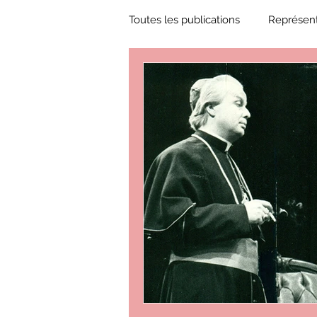
Toutes les publications
Représent
Zone Culture
ZoneCulture 
ZoneCulture 2018-2019
Zon
ZoneCulture 2022-2023
Zo
critique théâtre Rhinocéros