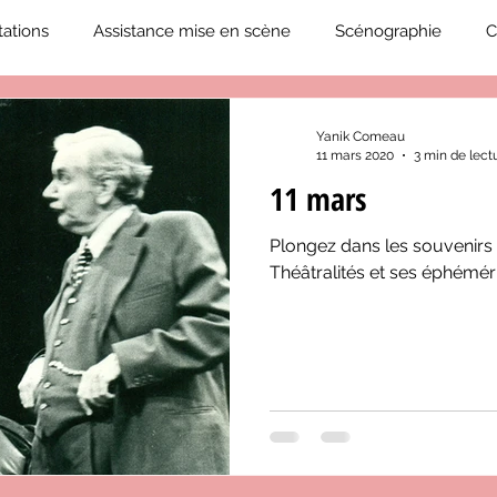
ations
Assistance mise en scène
Scénographie
C
2019-2020
Éphémérides du théâtre QC
ZoneCulture 20
Yanik Comeau
11 mars 2020
3 min de lect
11 mars
eCulture 2020-2021
Journal «BIENVENUE À BORD!»
Z
Plongez dans les souvenirs
Théâtralités et ses éphémér
neCulture 2023-2024
ZoneCulture 2024-2025
ZoneCult
ZoneCulture 2026-2027