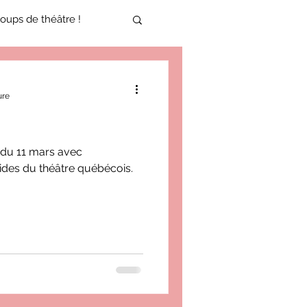
oups de théâtre !
17-2018
ure
oneCulture 2021-2022
 du 11 mars avec
ides du théâtre québécois.
ure 2025-2026