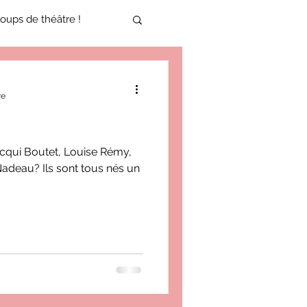
oups de théâtre !
17-2018
re
oneCulture 2021-2022
qui Boutet, Louise Rémy,
deau? Ils sont tous nés un
ure 2025-2026