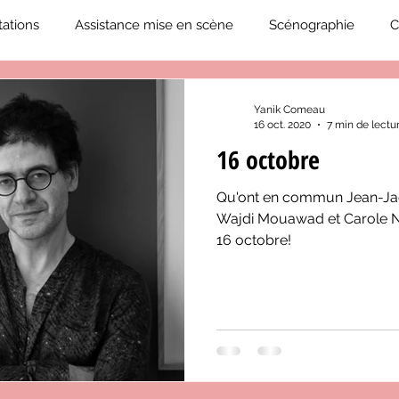
ations
Assistance mise en scène
Scénographie
C
2019-2020
Éphémérides du théâtre QC
ZoneCulture 20
Yanik Comeau
16 oct. 2020
7 min de lectu
16 octobre
eCulture 2020-2021
Journal «BIENVENUE À BORD!»
Z
Qu'ont en commun Jean-Jac
Wajdi Mouawad et Carole Na
neCulture 2023-2024
ZoneCulture 2024-2025
ZoneCult
16 octobre!
ZoneCulture 2026-2027