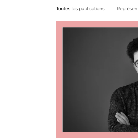
Toutes les publications
Représent
Zone Culture
ZoneCulture 
ZoneCulture 2018-2019
Zon
ZoneCulture 2022-2023
Zo
critique théâtre Rhinocéros