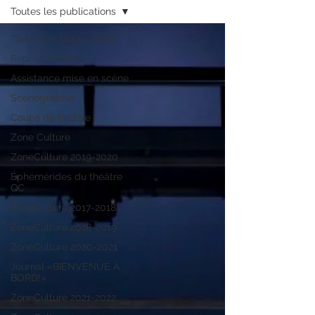
Toutes les publications
Toutes les publications
Représentations
Assistance mise en scène
Scénographie
Coups de théâtre !
Zone Culture
ZoneCulture 2019-2020
Éphémérides du théâtre
QC
ZoneCulture 2017-2018
ZoneCulture 2018-2019
ZoneCulture 2020-2021
Journal «BIENVENUE À
BORD!»
ZoneCulture 2021-2022