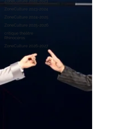
ZoneCulture 2022-2023
ZoneCulture 2023-2024
ZoneCulture 2024-2025
ZoneCulture 2025-2026
critique théâtre
Rhinocéros
ZoneCulture 2026-2027