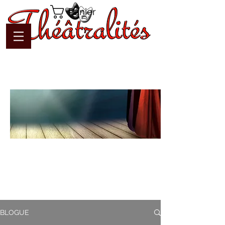
Panier
Blogue
Théâtralités
Pour interagir avec l'auteur et
communiquer en temps réel
BLOGUE