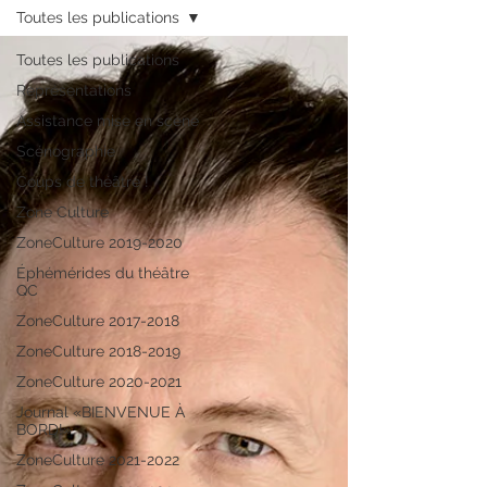
Toutes les publications
Toutes les publications
Représentations
Assistance mise en scène
Scénographie
Coups de théâtre !
Zone Culture
ZoneCulture 2019-2020
Éphémérides du théâtre
QC
ZoneCulture 2017-2018
ZoneCulture 2018-2019
ZoneCulture 2020-2021
Journal «BIENVENUE À
BORD!»
ZoneCulture 2021-2022