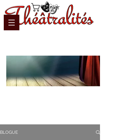
Panier
Blogue
Théâtralités
Pour interagir avec l'auteur et
communiquer en temps réel
BLOGUE