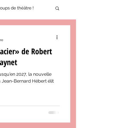
oups de théâtre !
17-2018
re
’acier» de Robert
oneCulture 2021-2022
raynet
usqu'en 2027, la nouvelle
ure 2025-2026
 Jean-Bernard Hébert élit