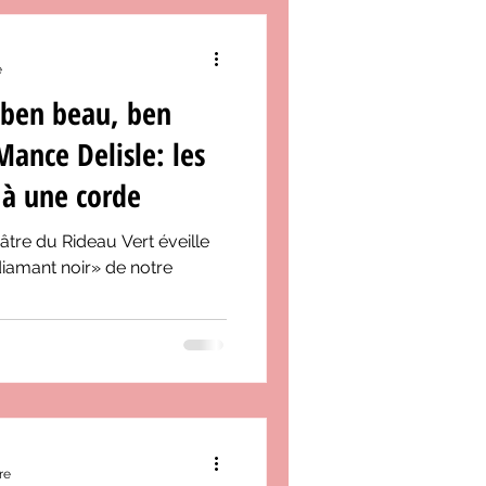
e
 ben beau, ben
Mance Delisle: les
 à une corde
âtre du Rideau Vert éveille
 diamant noir» de notre
re