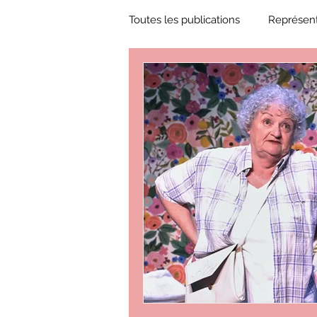
Toutes les publications
Représent
Zone Culture
ZoneCulture 
ZoneCulture 2018-2019
Zon
ZoneCulture 2022-2023
Zo
critique théâtre Rhinocéros