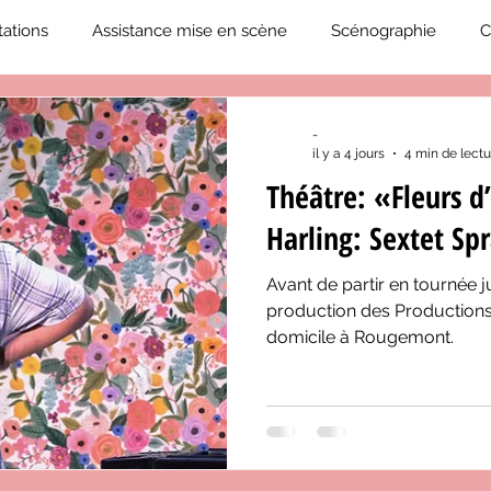
ations
Assistance mise en scène
Scénographie
C
2019-2020
Éphémérides du théâtre QC
ZoneCulture 20
-
il y a 4 jours
4 min de lectu
Théâtre: «Fleurs d
eCulture 2020-2021
Journal «BIENVENUE À BORD!»
Z
Harling: Sextet Sp
Avant de partir en tournée j
neCulture 2023-2024
ZoneCulture 2024-2025
ZoneCult
production des Productions
domicile à Rougemont.
ZoneCulture 2026-2027