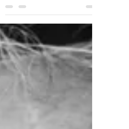
multiples dans le monde du théâtre
québécois. De Juliette Pétrie à Sébastien
Delorme! Rideau!