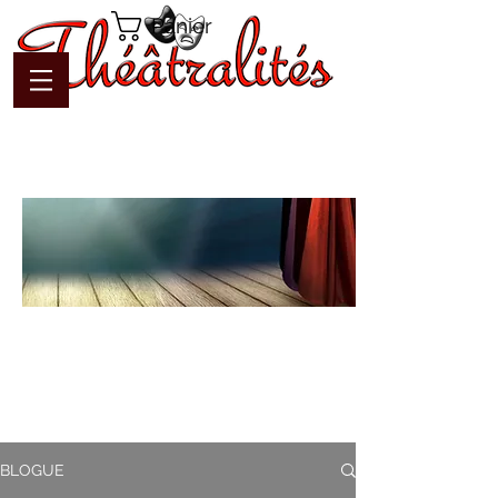
Panier
Blogue
Théâtralités
Pour interagir avec l'auteur et
communiquer en temps réel
BLOGUE