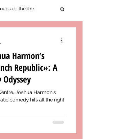
oups de théâtre !
17-2018
e
shua Harmon’s
oneCulture 2021-2022
ench Republic»: A
y Odyssey
ure 2025-2026
 Centre, Joshua Harmon's
ic comedy hits all the right