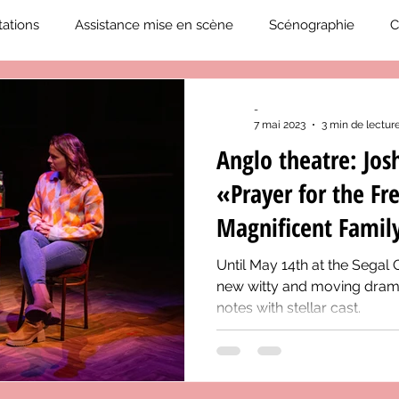
ations
Assistance mise en scène
Scénographie
C
2019-2020
Éphémérides du théâtre QC
ZoneCulture 20
-
7 mai 2023
3 min de lectur
Anglo theatre: Jo
eCulture 2020-2021
Journal «BIENVENUE À BORD!»
Z
«Prayer for the Fr
Magnificent Famil
neCulture 2023-2024
ZoneCulture 2024-2025
ZoneCult
Until May 14th at the Segal
new witty and moving dramat
notes with stellar cast.
ZoneCulture 2026-2027