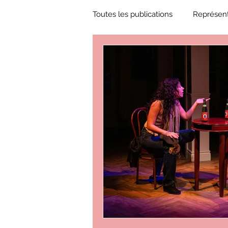
Toutes les publications
Représent
Zone Culture
ZoneCulture 
ZoneCulture 2018-2019
Zon
ZoneCulture 2022-2023
Zo
critique théâtre Rhinocéros