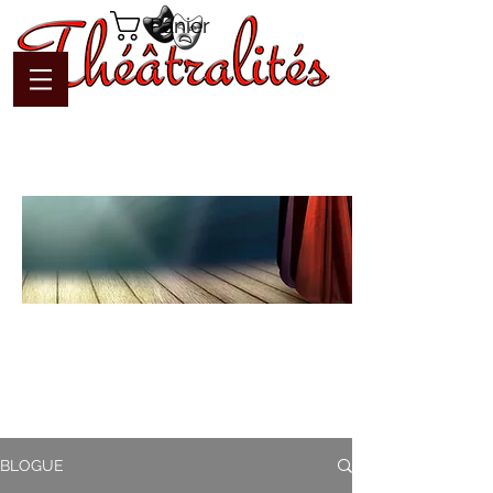
Panier
Blogue
Théâtralités
Pour interagir avec l'auteur et
communiquer en temps réel
BLOGUE