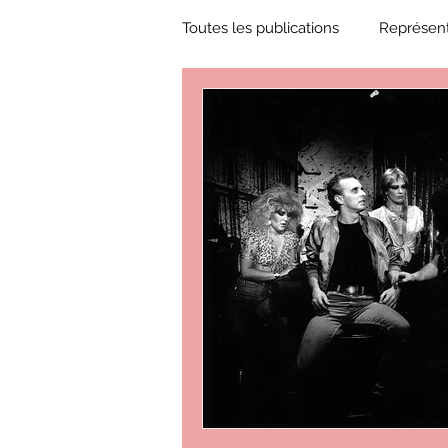
Toutes les publications
Représent
Zone Culture
ZoneCulture 
ZoneCulture 2018-2019
Zon
ZoneCulture 2022-2023
Zo
critique théâtre Rhinocéros