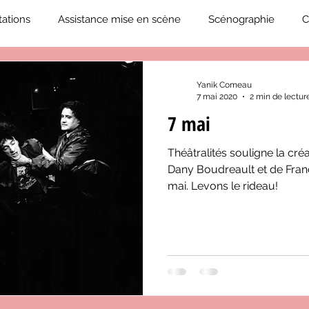
ations
Assistance mise en scène
Scénographie
C
2019-2020
Éphémérides du théâtre QC
ZoneCulture 20
Yanik Comeau
7 mai 2020
2 min de lectur
7 mai
eCulture 2020-2021
Journal «BIENVENUE À BORD!»
Z
Théâtralités souligne la cré
Dany Boudreault et de Fran
neCulture 2023-2024
ZoneCulture 2024-2025
ZoneCult
mai. Levons le rideau!
ZoneCulture 2026-2027