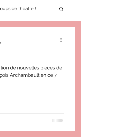
oups de théâtre !
17-2018
e
oneCulture 2021-2022
ation de nouvelles pièces de
çois Archambault en ce 7
ure 2025-2026