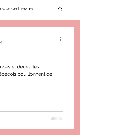
oups de théâtre !
17-2018
re
oneCulture 2021-2022
nces et décès: les
bécois bouillonnent de
ure 2025-2026