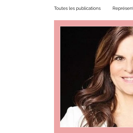
Toutes les publications
Représent
Zone Culture
ZoneCulture 
ZoneCulture 2018-2019
Zon
ZoneCulture 2022-2023
Zo
critique théâtre Rhinocéros