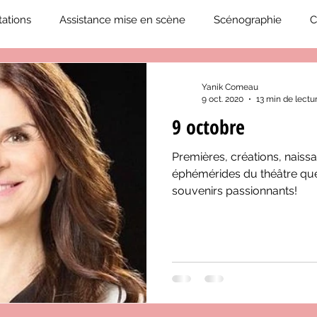
ations
Assistance mise en scène
Scénographie
C
2019-2020
Éphémérides du théâtre QC
ZoneCulture 20
Yanik Comeau
9 oct. 2020
13 min de lectu
9 octobre
eCulture 2020-2021
Journal «BIENVENUE À BORD!»
Z
Premières, créations, naissa
éphémérides du théâtre qué
neCulture 2023-2024
ZoneCulture 2024-2025
ZoneCult
souvenirs passionnants!
ZoneCulture 2026-2027