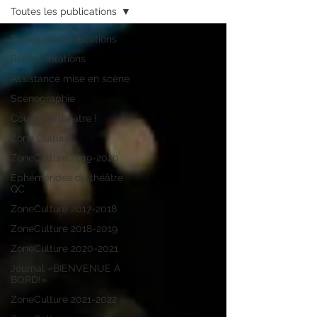
Toutes les publications
Toutes les publications
Représentations
Assistance mise en scène
Scénographie
Coups de théâtre !
Zone Culture
ZoneCulture 2019-2020
Éphémérides du théâtre
QC
ZoneCulture 2017-2018
ZoneCulture 2018-2019
ZoneCulture 2020-2021
Journal «BIENVENUE À
BORD!»
ZoneCulture 2021-2022