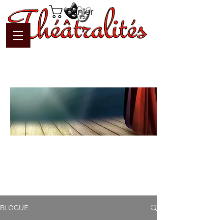
Panier
Blogue
Théâtralités
Pour interagir avec l'auteur et
communiquer en temps réel
BLOGUE