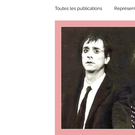
Toutes les publications
Représent
Zone Culture
ZoneCulture 
ZoneCulture 2018-2019
Zon
ZoneCulture 2022-2023
Zo
critique théâtre Rhinocéros