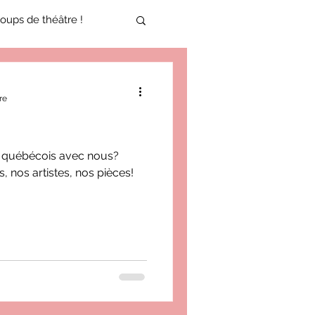
oups de théâtre !
17-2018
re
oneCulture 2021-2022
re québécois avec nous?
, nos artistes, nos pièces!
ure 2025-2026