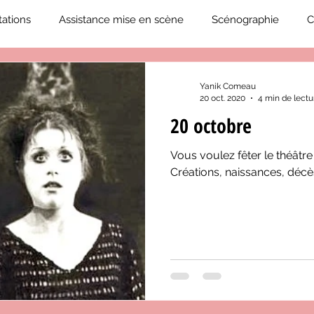
ations
Assistance mise en scène
Scénographie
C
2019-2020
Éphémérides du théâtre QC
ZoneCulture 20
Yanik Comeau
20 oct. 2020
4 min de lectu
20 octobre
eCulture 2020-2021
Journal «BIENVENUE À BORD!»
Z
Vous voulez fêter le théât
Créations, naissances, décès
neCulture 2023-2024
ZoneCulture 2024-2025
ZoneCult
ZoneCulture 2026-2027