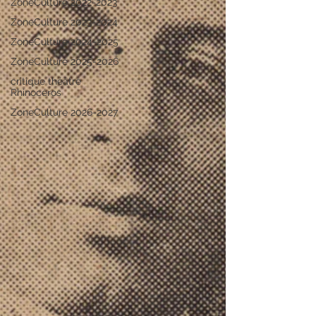
ZoneCulture 2022-2023
ZoneCulture 2023-2024
ZoneCulture 2024-2025
ZoneCulture 2025-2026
critique théâtre
Rhinocéros
ZoneCulture 2026-2027