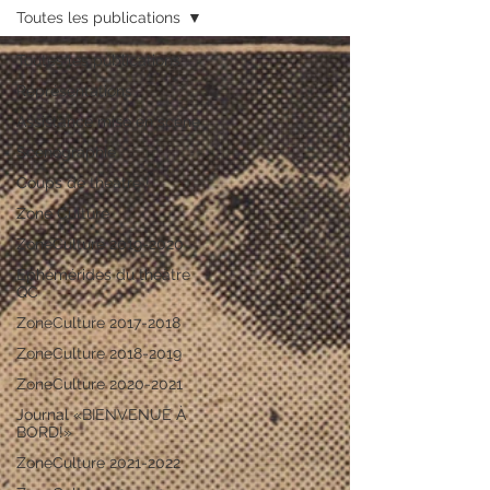
Toutes les publications
Toutes les publications
Représentations
Assistance mise en scène
Scénographie
Coups de théâtre !
Zone Culture
ZoneCulture 2019-2020
Éphémérides du théâtre
QC
ZoneCulture 2017-2018
ZoneCulture 2018-2019
ZoneCulture 2020-2021
Journal «BIENVENUE À
BORD!»
ZoneCulture 2021-2022