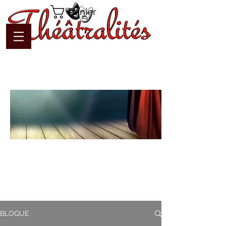
Panier
Blogue
Théâtralités
Pour interagir avec l'auteur et
communiquer en temps réel
BLOGUE