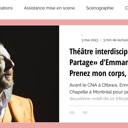
ations
Assistance mise en scène
Scénographie
C
2019-2020
Éphémérides du théâtre QC
ZoneCulture 20
-
3 mai 2023
3 min de lectur
Théâtre interdiscip
eCulture 2020-2021
Journal «BIENVENUE À BORD!»
Z
Partage» d’Emman
Prenez mon corps
neCulture 2023-2024
ZoneCulture 2024-2025
ZoneCult
cœur…
Avant le CNA à Ottawa, Emm
Chapelle à Montréal pour p
deuxième volet de sa trilogi
ZoneCulture 2026-2027