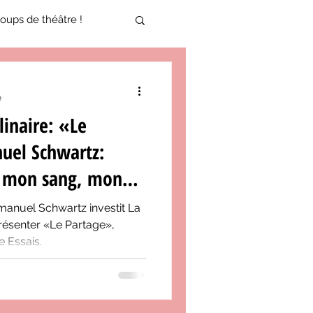
oups de théâtre !
17-2018
e
linaire: «Le
oneCulture 2021-2022
uel Schwartz:
, mon sang, mon
ure 2025-2026
anuel Schwartz investit La
résenter «Le Partage»,
e Essais.