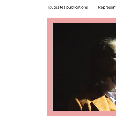
Toutes les publications
Représent
Zone Culture
ZoneCulture 
ZoneCulture 2018-2019
Zon
ZoneCulture 2022-2023
Zo
critique théâtre Rhinocéros