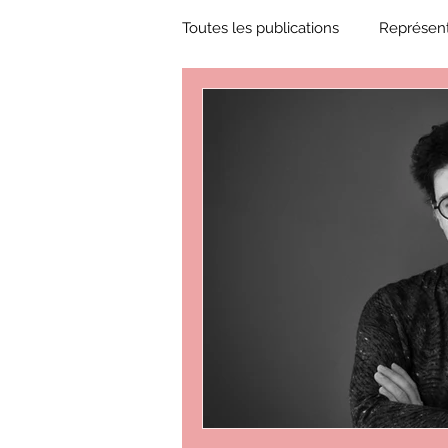
Toutes les publications
Représent
Zone Culture
ZoneCulture 
ZoneCulture 2018-2019
Zon
ZoneCulture 2022-2023
Zo
critique théâtre Rhinocéros