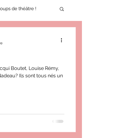
oups de théâtre !
17-2018
re
oneCulture 2021-2022
qui Boutet, Louise Rémy,
deau? Ils sont tous nés un
ure 2025-2026