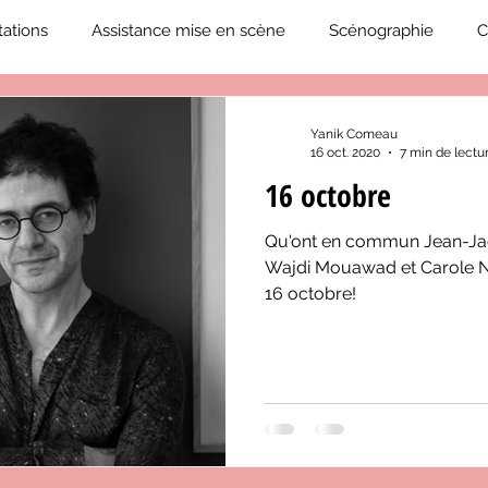
ations
Assistance mise en scène
Scénographie
C
2019-2020
Éphémérides du théâtre QC
ZoneCulture 20
Yanik Comeau
16 oct. 2020
7 min de lectu
16 octobre
eCulture 2020-2021
Journal «BIENVENUE À BORD!»
Z
Qu'ont en commun Jean-Jac
Wajdi Mouawad et Carole Na
neCulture 2023-2024
ZoneCulture 2024-2025
ZoneCult
16 octobre!
ZoneCulture 2026-2027