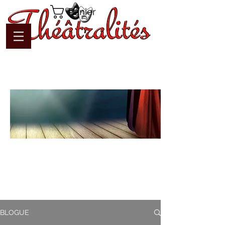
Panier
Blogue
Théâtralités
Pour interagir avec l'auteur et
communiquer en temps réel
BLOGUE