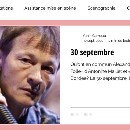
ations
Assistance mise en scène
Scénographie
C
2019-2020
Éphémérides du théâtre QC
ZoneCulture 20
Yanik Comeau
30 sept. 2020
2 min de lect
30 septembre
eCulture 2020-2021
Journal «BIENVENUE À BORD!»
Z
Qu'ont en commun Alexandr
Folle» d'Antonine Maillet et
neCulture 2023-2024
ZoneCulture 2024-2025
ZoneCult
Bordée? Le 30 septembre, b
ZoneCulture 2026-2027