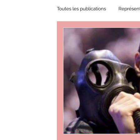
Toutes les publications
Représent
Zone Culture
ZoneCulture 
ZoneCulture 2018-2019
Zon
ZoneCulture 2022-2023
Zo
critique théâtre Rhinocéros