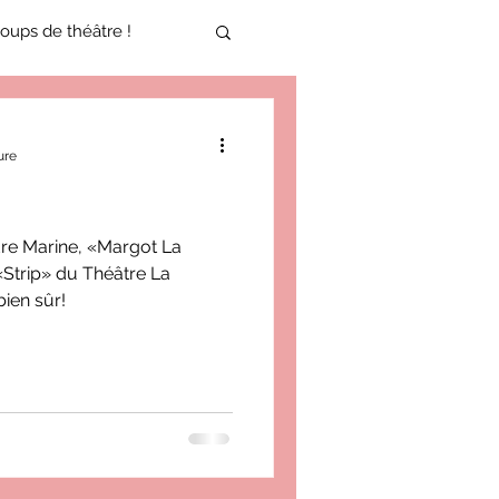
oups de théâtre !
17-2018
ure
oneCulture 2021-2022
e Marine, «Margot La
 «Strip» du Théâtre La
ure 2025-2026
ien sûr!