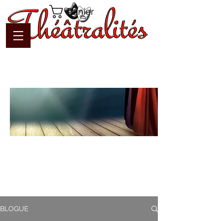
Panier
Blogue
Théâtralités
Pour interagir avec l'auteur et
communiquer en temps réel
BLOGUE