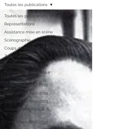
Toutes les publications
Toutes les publications
Représentations
Assistance mise en scène
Scénographie
Coups de théâtre !
Zone Culture
ZoneCulture 2019-2020
Éphémérides du théâtre
QC
ZoneCulture 2017-2018
ZoneCulture 2018-2019
ZoneCulture 2020-2021
Journal «BIENVENUE À
BORD!»
ZoneCulture 2021-2022