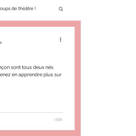
oups de théâtre !
17-2018
re
oneCulture 2021-2022
ançon sont tous deux nés
enez en apprendre plus sur
ure 2025-2026