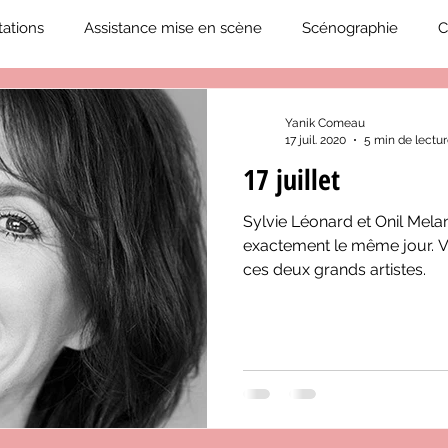
ations
Assistance mise en scène
Scénographie
C
2019-2020
Éphémérides du théâtre QC
ZoneCulture 20
Yanik Comeau
17 juil. 2020
5 min de lectu
17 juillet
eCulture 2020-2021
Journal «BIENVENUE À BORD!»
Z
Sylvie Léonard et Onil Mel
exactement le même jour. V
neCulture 2023-2024
ZoneCulture 2024-2025
ZoneCult
ces deux grands artistes.
ZoneCulture 2026-2027