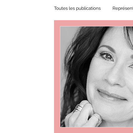
Toutes les publications
Représent
Zone Culture
ZoneCulture 
ZoneCulture 2018-2019
Zon
ZoneCulture 2022-2023
Zo
critique théâtre Rhinocéros