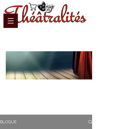
Panier
Blogue
Théâtralités
Pour interagir avec l'auteur et
communiquer en temps réel
BLOGUE