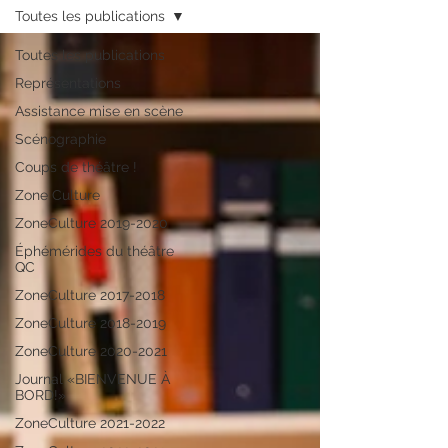
Toutes les publications
Toutes les publications
Représentations
Assistance mise en scène
Scénographie
Coups de théâtre !
Zone Culture
ZoneCulture 2019-2020
Éphémérides du théâtre
QC
ZoneCulture 2017-2018
ZoneCulture 2018-2019
ZoneCulture 2020-2021
Journal «BIENVENUE À
BORD!»
ZoneCulture 2021-2022