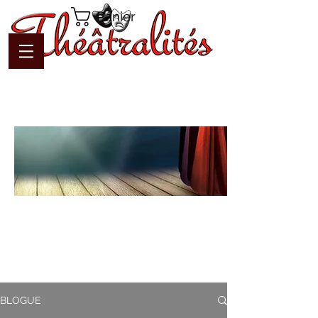
Panier
Blogue
Théâtralités
Pour interagir avec l'auteur et
communiquer en temps réel
BLOGUE