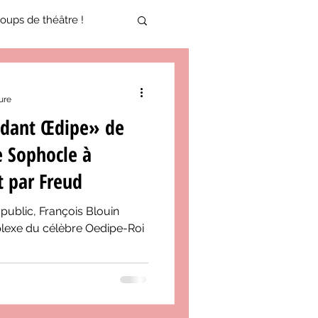
oups de théâtre !
17-2018
ure
ndant Œdipe» de
oneCulture 2021-2022
e Sophocle à
t par Freud
ure 2025-2026
 public, François Blouin
plexe du célèbre Oedipe-Roi