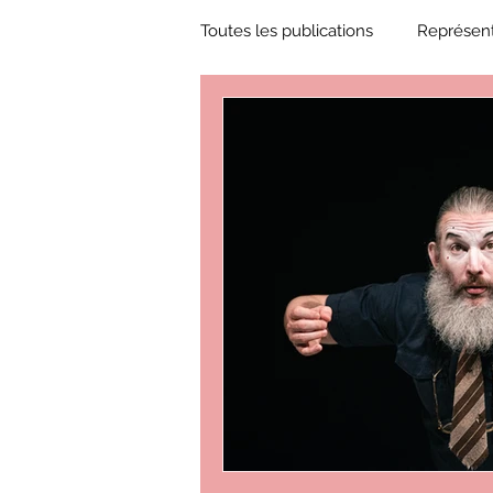
Toutes les publications
Représent
Zone Culture
ZoneCulture 
ZoneCulture 2018-2019
Zon
ZoneCulture 2022-2023
Zo
critique théâtre Rhinocéros