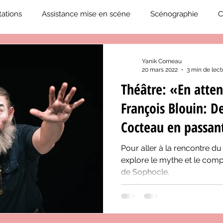
ations
Assistance mise en scène
Scénographie
C
2019-2020
Éphémérides du théâtre QC
ZoneCulture 20
Yanik Comeau
20 mars 2022
3 min de lect
Théâtre: «En atte
eCulture 2020-2021
Journal «BIENVENUE À BORD!»
Z
François Blouin: D
Cocteau en passan
neCulture 2023-2024
ZoneCulture 2024-2025
ZoneCult
Pour aller à la rencontre du
explore le mythe et le com
de Sophocle.
ZoneCulture 2026-2027