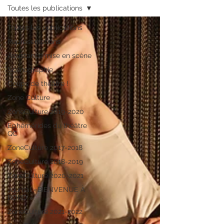
Toutes les publications
Toutes les publications
Représentations
Assistance mise en scène
Scénographie
Coups de théâtre !
Zone Culture
ZoneCulture 2019-2020
Éphémérides du théâtre
QC
ZoneCulture 2017-2018
ZoneCulture 2018-2019
ZoneCulture 2020-2021
Journal «BIENVENUE À
BORD!»
ZoneCulture 2021-2022