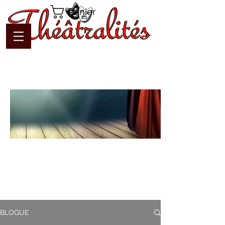
Panier
Blogue
Théâtralités
Pour interagir avec l'auteur et
communiquer en temps réel
BLOGUE