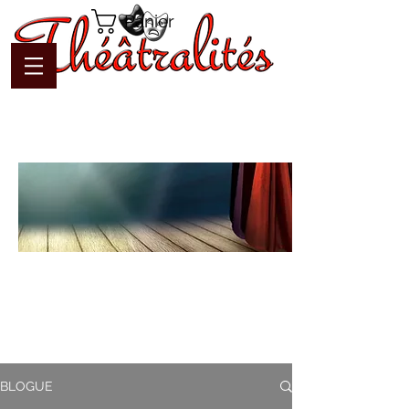
Panier
Blogue
Théâtralités
Pour interagir avec l'auteur et
communiquer en temps réel
BLOGUE