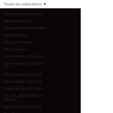
Toutes les publications
Toutes les publications
Représentations
Assistance mise en scène
Scénographie
Coups de théâtre !
Zone Culture
ZoneCulture 2019-2020
Éphémérides du théâtre
QC
ZoneCulture 2017-2018
ZoneCulture 2018-2019
ZoneCulture 2020-2021
Journal «BIENVENUE À
BORD!»
ZoneCulture 2021-2022