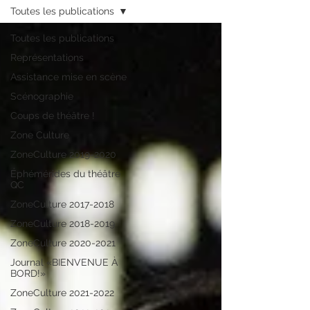
Toutes les publications
Toutes les publications
Représentations
Assistance mise en scène
Scénographie
Coups de théâtre !
Zone Culture
ZoneCulture 2019-2020
Éphémérides du théâtre
QC
ZoneCulture 2017-2018
ZoneCulture 2018-2019
ZoneCulture 2020-2021
Journal «BIENVENUE À
BORD!»
ZoneCulture 2021-2022