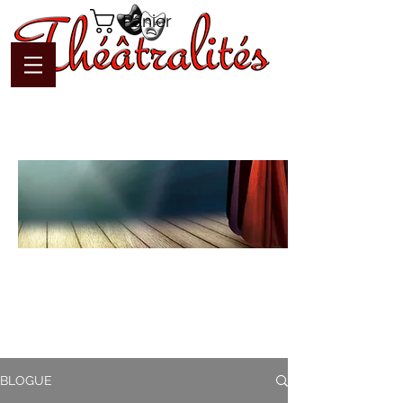
Panier
Blogue
Théâtralités
Pour interagir avec l'auteur et
communiquer en temps réel
BLOGUE