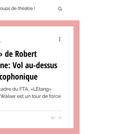
oups de théâtre !
17-2018
e
» de Robert
oneCulture 2021-2022
ne: Vol au-dessus
acophonique
ure 2025-2026
 cadre du FTA, «LÉtang»
Walser est un tour de force