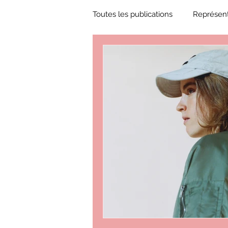
Toutes les publications
Représent
Zone Culture
ZoneCulture 
ZoneCulture 2018-2019
Zon
ZoneCulture 2022-2023
Zo
critique théâtre Rhinocéros