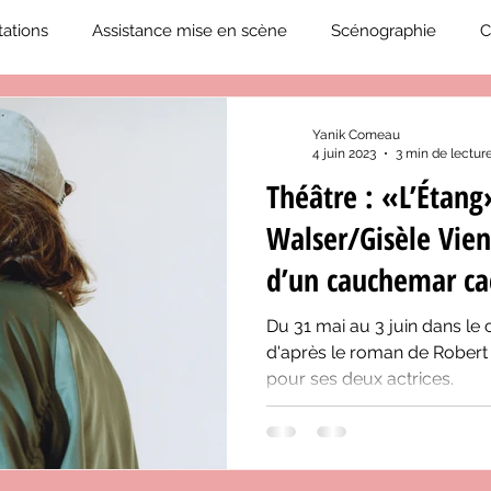
ations
Assistance mise en scène
Scénographie
C
2019-2020
Éphémérides du théâtre QC
ZoneCulture 20
Yanik Comeau
4 juin 2023
3 min de lectur
Théâtre : «L’Étang
eCulture 2020-2021
Journal «BIENVENUE À BORD!»
Z
Walser/Gisèle Vien
d’un cauchemar c
neCulture 2023-2024
ZoneCulture 2024-2025
ZoneCult
Du 31 mai au 3 juin dans le
d'après le roman de Robert 
pour ses deux actrices.
ZoneCulture 2026-2027