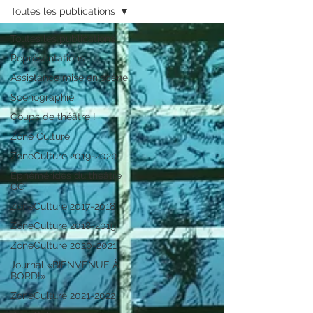
Toutes les publications
Toutes les publications
Représentations
Assistance mise en scène
Scénographie
Coups de théâtre !
Zone Culture
ZoneCulture 2019-2020
Éphémérides du théâtre
QC
ZoneCulture 2017-2018
ZoneCulture 2018-2019
ZoneCulture 2020-2021
Journal «BIENVENUE À
BORD!»
ZoneCulture 2021-2022