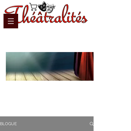
Panier
Blogue
Théâtralités
Pour interagir avec l'auteur et
communiquer en temps réel
BLOGUE