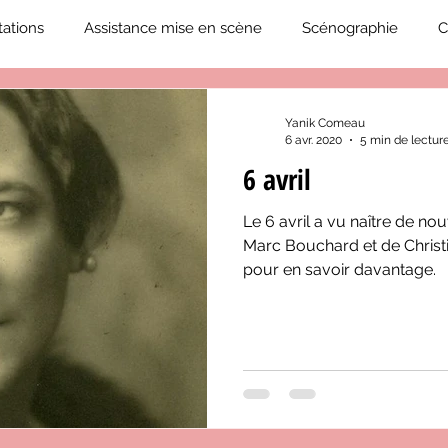
ations
Assistance mise en scène
Scénographie
C
2019-2020
Éphémérides du théâtre QC
ZoneCulture 20
Yanik Comeau
6 avr. 2020
5 min de lectur
6 avril
eCulture 2020-2021
Journal «BIENVENUE À BORD!»
Z
Le 6 avril a vu naître de no
Marc Bouchard et de Christ
neCulture 2023-2024
ZoneCulture 2024-2025
ZoneCult
pour en savoir davantage.
ZoneCulture 2026-2027