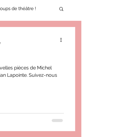
oups de théâtre !
17-2018
e
oneCulture 2021-2022
uvelles pièces de Michel
ian Lapointe. Suivez-nous
ure 2025-2026