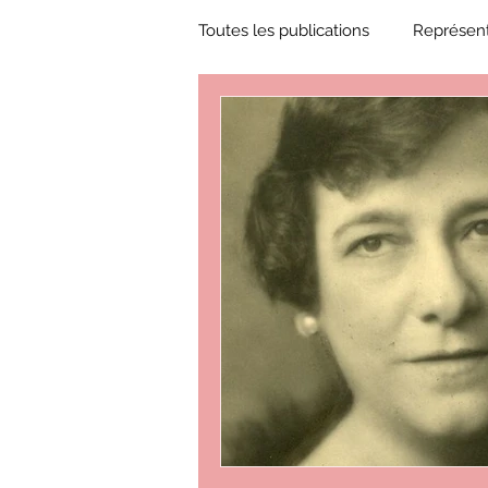
Toutes les publications
Représent
Zone Culture
ZoneCulture 
ZoneCulture 2018-2019
Zon
ZoneCulture 2022-2023
Zo
critique théâtre Rhinocéros