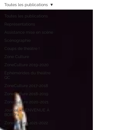
Toutes les publications
Toutes les publications
Représentations
Assistance mise en scène
Scénographie
Coups de théâtre !
Zone Culture
ZoneCulture 2019-2020
Éphémérides du théâtre
QC
ZoneCulture 2017-2018
ZoneCulture 2018-2019
ZoneCulture 2020-2021
Journal «BIENVENUE À
BORD!»
ZoneCulture 2021-2022