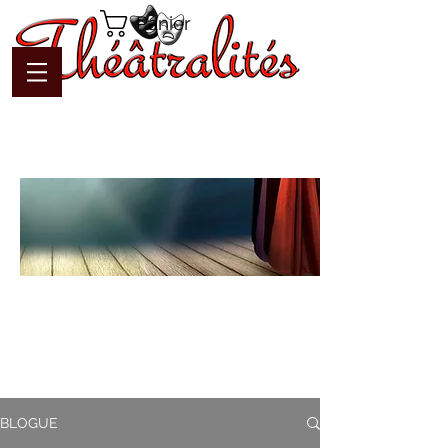
Panier
Blogue
Théâtralités
Pour interagir avec l'auteur et
communiquer en temps réel
BLOGUE