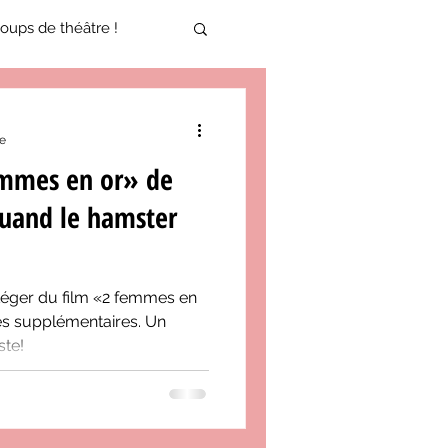
oups de théâtre !
17-2018
re
emmes en or» de
oneCulture 2021-2022
Quand le hamster
ure 2025-2026
Léger du film «2 femmes en
les supplémentaires. Un
ste!