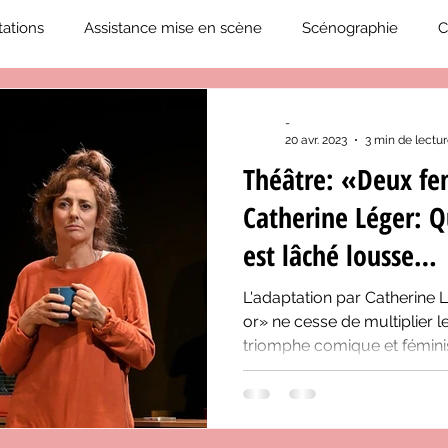
ations
Assistance mise en scène
Scénographie
C
2019-2020
Éphémérides du théâtre QC
ZoneCulture 20
-
20 avr. 2023
3 min de lectu
Théâtre: «Deux f
eCulture 2020-2021
Journal «BIENVENUE À BORD!»
Z
Catherine Léger: 
est lâché lousse…
neCulture 2023-2024
ZoneCulture 2024-2025
ZoneCult
L'adaptation par Catherine 
or» ne cesse de multiplier 
triomphe comique et fémini
ZoneCulture 2026-2027