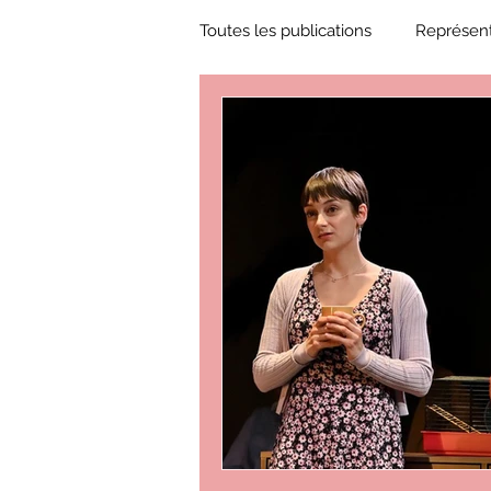
Toutes les publications
Représent
Zone Culture
ZoneCulture 
ZoneCulture 2018-2019
Zon
ZoneCulture 2022-2023
Zo
critique théâtre Rhinocéros