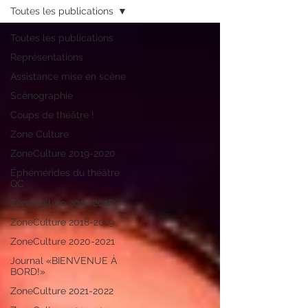
Toutes les publications
Toutes les publications
Représentations
Assistance mise en scène
Scénographie
Coups de théâtre !
Zone Culture
ZoneCulture 2019-2020
Éphémérides du théâtre
QC
ZoneCulture 2017-2018
ZoneCulture 2018-2019
ZoneCulture 2020-2021
Journal «BIENVENUE À
BORD!»
ZoneCulture 2021-2022