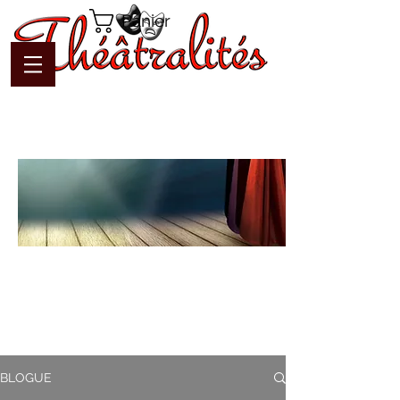
Panier
Blogue
Théâtralités
Pour interagir avec l'auteur et
communiquer en temps réel
BLOGUE