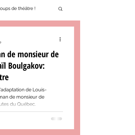
oups de théâtre !
17-2018
e
an de monsieur de
oneCulture 2021-2022
ïl Boulgakov:
tre
ure 2025-2026
'adaptation de Louis-
man de monsieur de
outes du Québec.