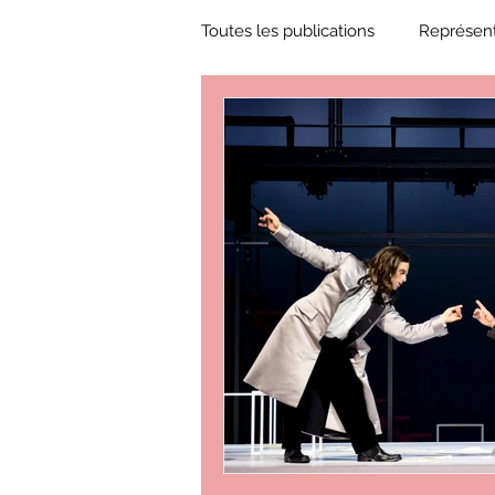
Toutes les publications
Représent
Zone Culture
ZoneCulture 
ZoneCulture 2018-2019
Zon
ZoneCulture 2022-2023
Zo
critique théâtre Rhinocéros