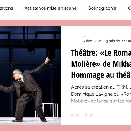
ations
Assistance mise en scène
Scénographie
C
2019-2020
Éphémérides du théâtre QC
ZoneCulture 20
-
7 déc. 2022
3 min de lectur
Théâtre: «Le Rom
eCulture 2020-2021
Journal «BIENVENUE À BORD!»
Z
Molière» de Mikha
Hommage au théâ
neCulture 2023-2024
ZoneCulture 2024-2025
ZoneCult
Après sa création au TNM, l
Dominique Lavigne du «Ro
Molière» se lance sur les r
ZoneCulture 2026-2027