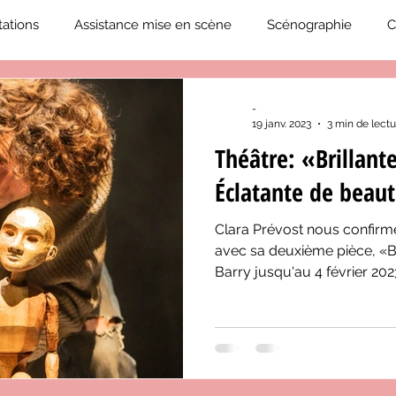
ations
Assistance mise en scène
Scénographie
C
2019-2020
Éphémérides du théâtre QC
ZoneCulture 20
-
19 janv. 2023
3 min de lectu
Théâtre: «Brillant
eCulture 2020-2021
Journal «BIENVENUE À BORD!»
Z
Éclatante de beau
Clara Prévost nous confirme
neCulture 2023-2024
ZoneCulture 2024-2025
ZoneCult
avec sa deuxième pièce, «Bri
Barry jusqu'au 4 février 202
ZoneCulture 2026-2027