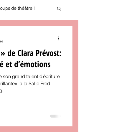
oups de théâtre !
17-2018
re
e» de Clara Prévost:
oneCulture 2021-2022
té et d’émotions
 son grand talent d'écriture
ure 2025-2026
llante», à la Salle Fred-
3.