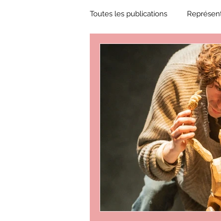
Toutes les publications
Représent
Zone Culture
ZoneCulture 
ZoneCulture 2018-2019
Zon
ZoneCulture 2022-2023
Zo
critique théâtre Rhinocéros