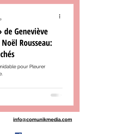
e
» de Geneviève
e Noël Rousseau:
ichés
midable pour Pleurer
e.
info@comunikmedia.com