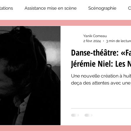
ations
Assistance mise en scène
Scénographie
C
2019-2020
Éphémérides du théâtre QC
ZoneCulture 20
Yanik Comeau
2 févr. 2024
3 min de lectur
Danse-théâtre: «F
eCulture 2020-2021
Journal «BIENVENUE À BORD!»
Z
Jérémie Niel: Les 
Une nouvelle création à huit
neCulture 2023-2024
ZoneCulture 2024-2025
ZoneCult
deça des attentes avec une t
ZoneCulture 2026-2027