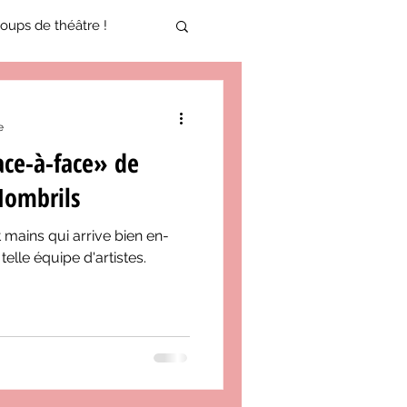
oups de théâtre !
17-2018
e
ace-à-face» de
oneCulture 2021-2022
Nombrils
 mains qui arrive bien en-
ure 2025-2026
elle équipe d'artistes.