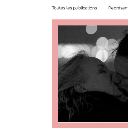
Toutes les publications
Représent
Zone Culture
ZoneCulture 
ZoneCulture 2018-2019
Zon
ZoneCulture 2022-2023
Zo
critique théâtre Rhinocéros