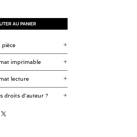
ix
UTER AU PANIER
 pièce
extrait de cette pièce
ici
mat imprimable
e page. Vous n'avez qu'à
mat lecture
t. Vous pourrez lire la pièce
urrez l'imprimer pour vos
 cette pièce pour lecture à
s droits d'auteur ?
 impossible de l'imprimer. Vous
at en cliquant
ici
.
éponses à vos questions sur notre
d'auteur
.