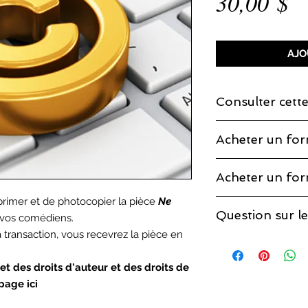
Pr
30,00 $
AJO
Consulter cette
Vous pouvez lire un 
Acheter un for
Vous êtes à la bonn
Acheter un for
compléter votre acha
complète et vous po
primer et de photocopier la pièce
Ne
Vous pouvez acheter
comédiens.
Question sur le
vos comédiens.
l'écran. Il vous sera
pouvez faire cet ach
transaction, vous recevrez la pièce en
Vous trouverez les r
page sur les
droits 
et des droits d'auteur et des droits de
page ici