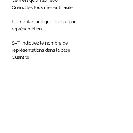
Ce n'est qu'un au revoir
Quand les fous mènent l'asile
Le montant indique le coût par
représentation.
SVP Indiquez le nombre de
représentations dans la case
Quantité.
Question sur les droits
d'auteur ?
Vous trouverez les réponses à vos
questions sur notre page sur les
droits d'auteur
.
©
2017-2025
, Théâtralités/COMUNIK Média.
Fièrement créé avec
Wix.com par TRIO