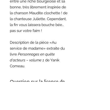
entre une riche bourgeoise et sa
bonne, très librement inspirée de
la chanson Maudite clochette ! de
la chanteuse Juliette. Cependant,
la fin vous laissera bouche bée…
pas sur votre faim !
Description de la pièce «Au
service de madame» extraite du
livre
Personnages en quête
d'acteurs – volume 1
de Yanik
Comeau.
Question sur la licence de
reproduction ?
Si vous décidez de monter cette
Question sur les droits
pièce, prenez note que la licence de
d'auteur ?
reproduction est incluse.