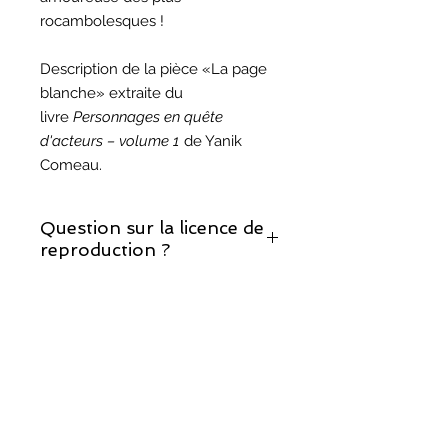
rocambolesques !
Description de la pièce «La page
blanche» extraite du
livre
Personnages en quête
d'acteurs – volume 1
de Yanik
Comeau.
Question sur la licence de
reproduction ?
Si vous décidez de monter cette
Question sur les droits
pièce, prenez note que la licence de
d'auteur ?
reproduction est incluse.
Vous trouverez les réponses à vos
questions sur notre page sur les
droits d'auteur
.
©
2017-2025
, Théâtralités/COMUNIK Média.