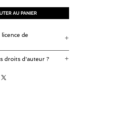
UTER AU PANIER
 licence de
monter cette pièce, prenez note
s droits d'auteur ?
production est incluse.
éponses à vos questions sur notre
d'auteur
.