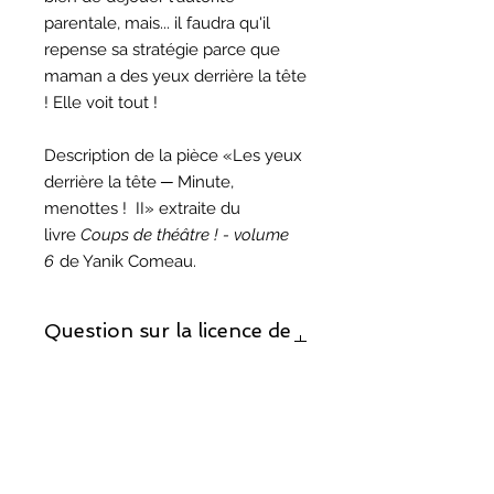
parentale, mais... il faudra qu'il
repense sa stratégie parce que
maman a des yeux derrière la tête
! Elle voit tout !
Description de la pièce «Les yeux
derrière la tête ─ Minute,
menottes ! II» extraite du
livre
Coups de théâtre ! - volume
6
de Yanik Comeau.
Question sur la licence de
reproduction ?
Si vous décidez de monter cette
Question sur les droits
pièce, prenez note que la licence de
d'auteur ?
reproduction est incluse.
Vous trouverez les réponses à vos