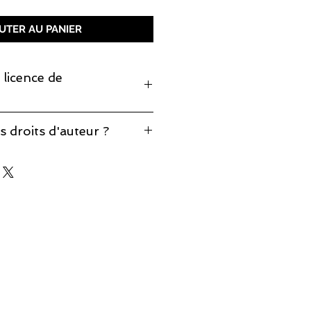
UTER AU PANIER
 licence de
monter cette pièce, prenez note
s droits d'auteur ?
production est incluse.
éponses à vos questions sur notre
d'auteur
.