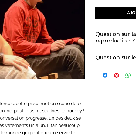
AJO
Question sur la
reproduction ?
Si vous décidez de 
Question sur le
que la licence de re
Vous trouverez les r
page sur les
droits 
silences, cette pièce met en scène deux
n-ne-peut-plus masculines: le hockey !
conversation progresse, un des deux se
 ses vêtements un à un. Il fait beaucoup
t le monde qui peut être en serviette !