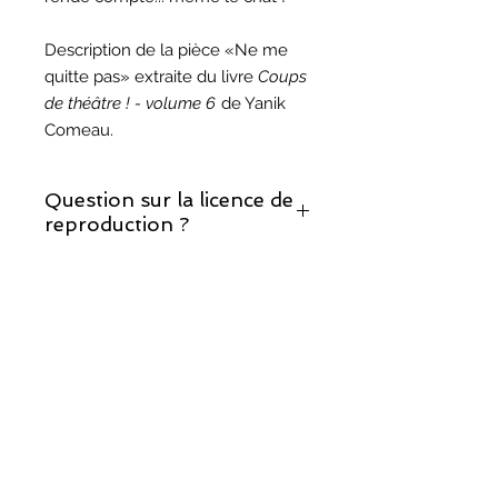
Description de la pièce «Ne me
quitte pas» extraite du livre
Coups
de théâtre ! - volume 6
de Yanik
Comeau.
Question sur la licence de
reproduction ?
Si vous décidez de monter cette
Question sur les droits
pièce, prenez note que la licence de
d'auteur ?
reproduction est incluse.
Vous trouverez les réponses à vos
questions sur notre page sur les
droits d'auteur
.
©
2017-2025
, Théâtralités/COMUNIK Média.
Fièrement créé avec
Wix.com par TRIO