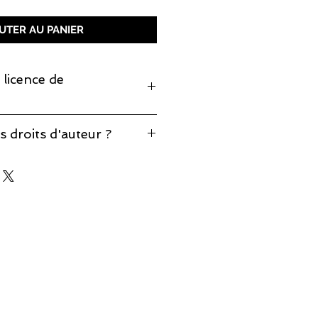
UTER AU PANIER
 licence de
monter cette pièce, prenez note
s droits d'auteur ?
production est incluse.
éponses à vos questions sur notre
d'auteur
.