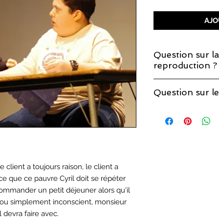
AJO
Question sur la
reproduction ?
Si vous décidez de 
Question sur le
que la licence de re
Vous trouverez les r
page sur les
droits 
 client a toujours raison, le client a
 ce que ce pauvre Cyril doit se répéter
commander un petit déjeuner alors qu'il
i ou simplement inconscient, monsieur
l devra faire avec.