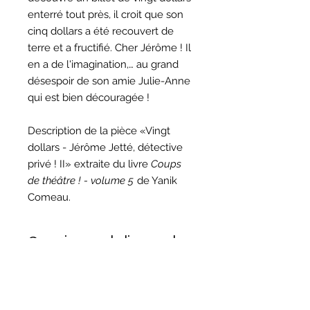
enterré tout près, il croit que son
cinq dollars a été recouvert de
terre et a fructifié. Cher Jérôme ! Il
en a de l'imagination,… au grand
désespoir de son amie Julie-Anne
qui est bien découragée !
Description de la pièce «Vingt
dollars - Jérôme Jetté, détective
privé ! II» extraite du livre
Coups
de théâtre ! - volume 5
de Yanik
Comeau.
Question sur la licence de
reproduction ?
Si vous décidez de monter cette
Question sur les droits
pièce, prenez note que la licence de
d'auteur ?