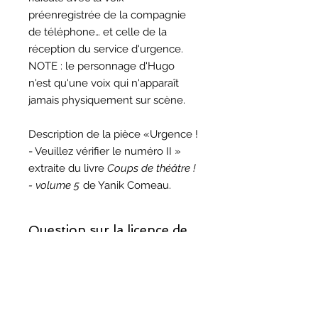
préenregistrée de la compagnie
de téléphone… et celle de la
réception du service d'urgence.
NOTE : le personnage d'Hugo
n'est qu'une voix qui n'apparaît
jamais physiquement sur scène.
Description de la pièce «Urgence !
- Veuillez vérifier le numéro II »
extraite du livre
Coups de théâtre !
- volume 5
de Yanik Comeau.
Question sur la licence de
reproduction ?
Si vous décidez de monter cette
Question sur les droits
pièce, prenez note que la licence de
d'auteur ?
reproduction est incluse.