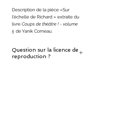
Description de la pièce «Sur
l'échelle de Richard » extraite du
livre
Coups de théâtre ! - volume
5
de Yanik Comeau.
Question sur la licence de
reproduction ?
Si vous décidez de monter cette
Question sur les droits
pièce, prenez note que la licence de
d'auteur ?
reproduction est incluse.
Vous trouverez les réponses à vos
questions sur notre page sur les
droits d'auteur
.
©
2017-2025
, Théâtralités/COMUNIK Média.
Fièrement créé avec
Wix.com par TRIO