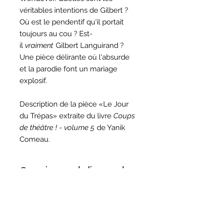
véritables intentions de Gilbert ?
Où est le pendentif qu'il portait
toujours au cou ? Est-
il
vraiment
Gilbert Languirand ?
Une pièce délirante où l'absurde
et la parodie font un mariage
explosif.
Description de la pièce «Le Jour
du Trépas» extraite du livre
Coups
de théâtre ! - volume 5
de Yanik
Comeau.
Question sur la licence de
reproduction ?
Si vous décidez de monter cette
Question sur les droits
pièce, prenez note que la licence de
d'auteur ?