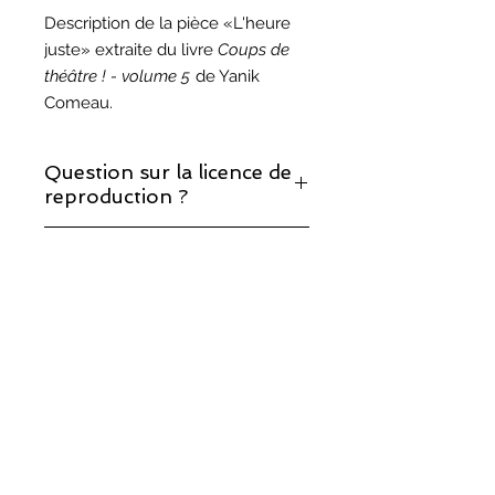
Description de la pièce «L'heure
juste» extraite du livre
Coups de
théâtre ! - volume 5
de Yanik
Comeau.
Question sur la licence de
reproduction ?
Si vous décidez de monter cette
Question sur les droits
pièce, prenez note que la licence de
d'auteur ?
reproduction est incluse.
Vous trouverez les réponses à vos
questions sur notre page sur les
droits d'auteur
.
©
2017-2025
, Théâtralités/COMUNIK Média.
Fièrement créé avec
Wix.com par TRIO